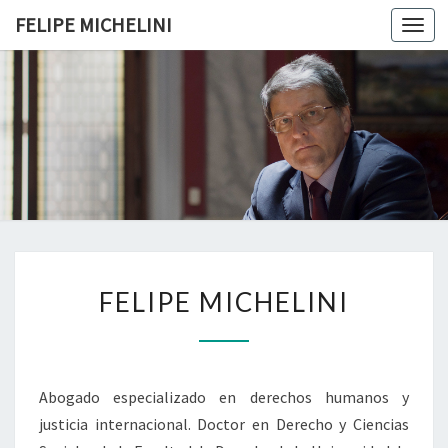
FELIPE MICHELINI
Togg
navi
FELIPE
MICHELIN
F
FELIPE MICHELINI
E
L
I
P
E
Abogado especializado en derechos humanos y
M
justicia internacional. Doctor en Derecho y Ciencias
I