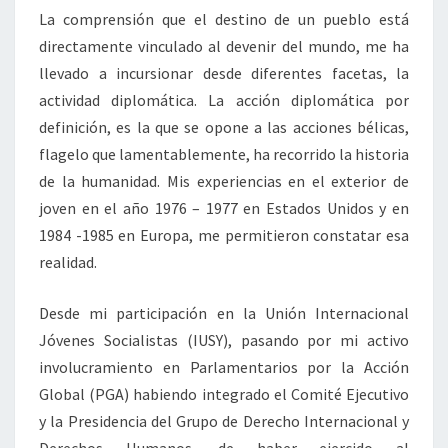
I
La comprensión que el destino de un pueblo está
D
directamente vinculado al devenir del mundo, me ha
A
llevado a incursionar desde diferentes facetas, la
D
D
actividad diplomática. La acción diplomática por
I
definición, es la que se opone a las acciones bélicas,
P
flagelo que lamentablemente, ha recorrido la historia
L
de la humanidad. Mis experiencias en el exterior de
O
joven en el año 1976 – 1977 en Estados Unidos y en
M
Á
1984 -1985 en Europa, me permitieron constatar esa
T
realidad.
I
C
Desde mi participación en la Unión Internacional
A
Jóvenes Socialistas (IUSY), pasando por mi activo
involucramiento en Parlamentarios por la Acción
Global (PGA) habiendo integrado el Comité Ejecutivo
y la Presidencia del Grupo de Derecho Internacional y