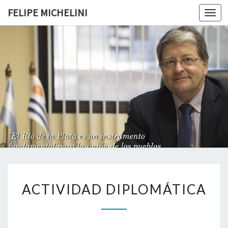
FELIPE MICHELINI
Togg
navi
FELIPE
MICHELIN
A
ACTIVIDAD DIPLOMÁTICA
C
T
I
V