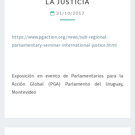
S
LA JUSTICIA
T
31/10/2017
E
M
A
D
https://www.pgaction.org/news/sub-regional-
E
parliamentary-seminar-international-justice.html
R
E
P
A
R
Exposición en evento de Parlamentarios para la
A
Acción Global (PGA) Parlamento del Uruguay,
C
Montevideo
I
Ó
N
D
E
E
S