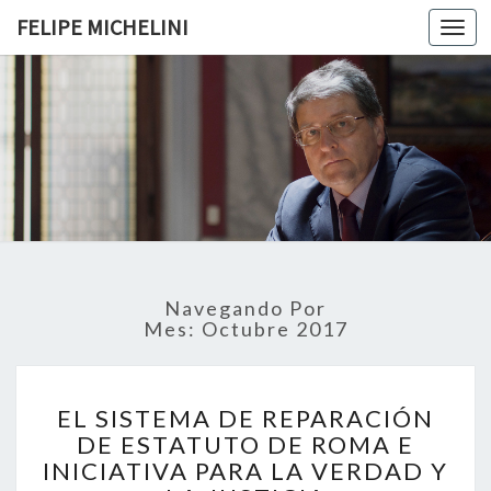
FELIPE MICHELINI
Togg
navi
FELIPE
MICHELIN
Navegando Por
Mes: Octubre 2017
E
EL SISTEMA DE REPARACIÓN
L
DE ESTATUTO DE ROMA E
S
INICIATIVA PARA LA VERDAD Y
I