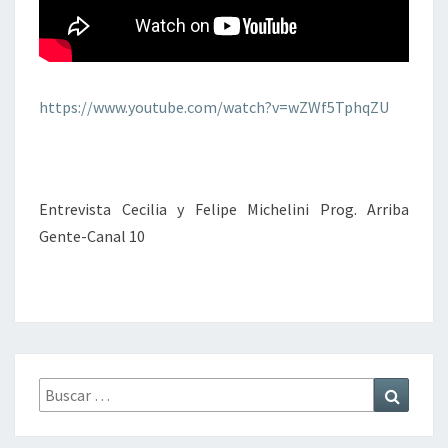
I
L
V
I
A
P
P
E
A
M
https://www.youtube.com/watch?v=wZWf5TphqZU
R
I
A
C
L
H
A
E
V
Entrevista Cecilia y Felipe Michelini Prog. Arriba
L
E
Gente-Canal 10
I
R
N
D
I
A
D
Y
L
A
Buscar
Buscar
J
por:
U
S